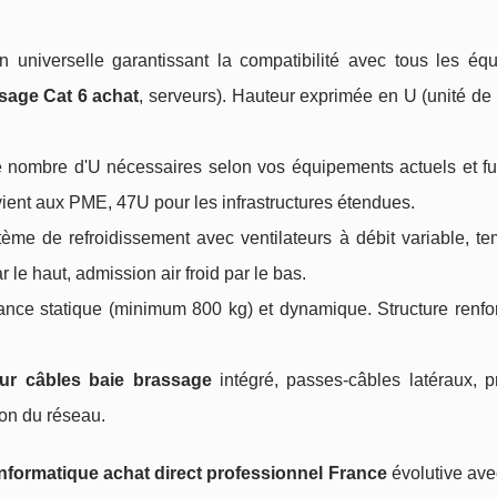
 universelle garantissant la compatibilité avec tous les éq
sage Cat 6 achat
, serveurs). Hauteur exprimée en U (unité d
le nombre d'U nécessaires selon vos équipements actuels et fu
ent aux PME, 47U pour les infrastructures étendues.
tème de refroidissement avec ventilateurs à débit variable, te
le haut, admission air froid par le bas.
istance statique (minimum 800 kg) et dynamique. Structure renf
eur câbles baie brassage
intégré, passes-câbles latéraux, p
tion du réseau.
nformatique achat direct professionnel France
évolutive av