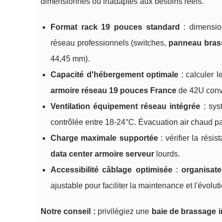
dimensionnés ou inadaptés aux besoins réels.
Format rack 19 pouces standard
: dimension
réseau professionnels (switches,
panneau bras
44,45 mm).
Capacité d'hébergement optimale
: calculer 
armoire réseau 19 pouces France
de 42U convi
Ventilation équipement réseau intégrée
: sys
contrôlée entre 18-24°C. Évacuation air chaud par 
Charge maximale supportée
: vérifier la rés
data center armoire serveur
lourds.
Accessibilité câblage optimisée
:
organisat
ajustable pour faciliter la maintenance et l'évolu
Notre conseil :
privilégiez une
baie de brassage i