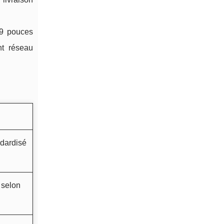
19 pouces
nt réseau
ndardisé
é selon