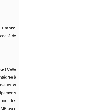
E France
.
icacité de
te ! Cette
intégrée à
erveurs et
uipements
 pour les
 PME avec