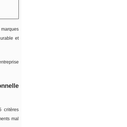
es marques
urable et
ntreprise
onnelle
 critères
ments mal