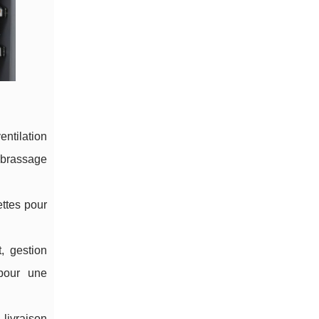
ntilation
 brassage
ettes pour
, gestion
 pour une
livraison