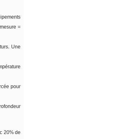
uipements
e mesure =
turs. Une
mpérature
orcée pour
rofondeur
ec 20% de