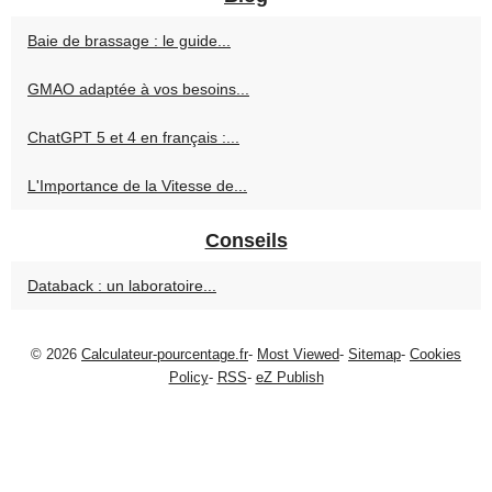
Baie de brassage : le guide...
GMAO adaptée à vos besoins...
ChatGPT 5 et 4 en français :...
L'Importance de la Vitesse de...
Conseils
Databack : un laboratoire...
© 2026
Calculateur-pourcentage.fr
-
Most Viewed
-
Sitemap
-
Cookies
Policy
-
RSS
-
eZ Publish